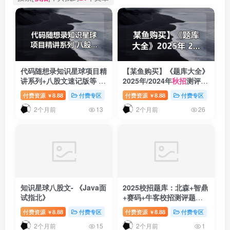
代码随想录知识星球项目精
【某鱼购买】《题库大全》
讲系列+八股文速记版等 |
2025年/2024年
秋招
测评题
价格196一年 | 希望大家多
库——智鼎、赛码、牛客校
付费资源
8.88
付费专区
付费资源
8.88
付费专区
￥
￥
发优质资源
招
2个月前
2个月前
13
26
知识星球八股文- 《Java面
2025校招题库：北森+智鼎
试指北》
+赛码+牛客校招测评题库
+答案解析（可直接搜索）
付费资源
8.88
付费专区
付费资源
8.88
付费专区
￥
￥
2个月前
2个月前
15
1