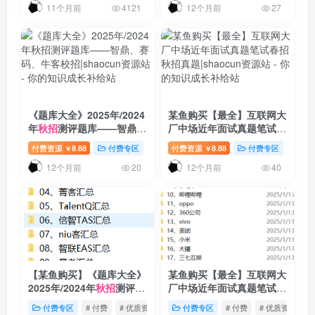
11个月前
12个月前
4121
27
《题库大全》2025年/2024
某鱼购买【最全】互联网大
年
秋招
测评题库——智鼎、
厂中场近年面试真题笔试春
赛码、牛客校招
招
秋招
真题
付费资源
8.88
付费专区
# 付费
付费资源
# 优质资源
8.88
# 精品
付费专区
# 付费
￥
￥
12个月前
12个月前
20
40
【某鱼购买】《题库大全》
某鱼购买【最全】互联网大
2025年/2024年
秋招
测评题
厂中场近年面试真题笔试春
库——智鼎、赛码、牛客校
招
秋招
真题
付费专区
# 付费
# 优质资源
# 精品
付费专区
# 付费
# 优质资源
#
招