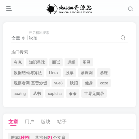
开启精彩搜索
文章
热门搜索
夸克
知识星球
面试
运维
图灵
数据结构与算法
Linux
股票
慕课网
慕课
观察者网 基贾炒饭
vue3
秋招
健身
coze
acwing
丛书
captcha
��
世界见闻录
文章
用户
版块
帖子
搜索[
秋招
]，共找到
21
个文章