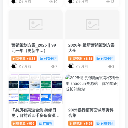
2个月前
2个月前
10
12
营销策划方案_2025 ‖ 99
2026年·最新营销策划方案
元一年（更新中…）
大全
付费资源
8.88
付费专区
付费资源
8.88
付费专区
￥
￥
2个月前
2个月前
7
3
IT类所有渠道合集 持续日
2025银行招聘面试等资料
更，目前近四千多条资源
合集
年费用户微信私信获取权限
付费资源
888
IT编程
付费资源
8.88
付费专区
# 付费
￥
￥