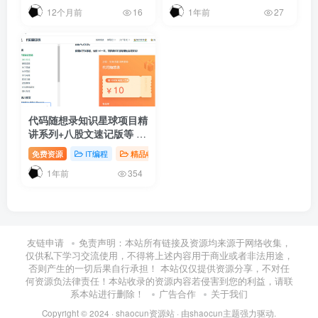
12个月前
1年前
16
27
代码随想录知识星球项目精
讲系列+八股文速记版等 |
价格196一年 |
免费资源
IT编程
精品收藏
# 付费
# 夸克网盘
# 程序员
1年前
354
友链申请
免责声明：本站所有链接及资源均来源于网络收集，
仅供私下学习交流使用，不得将上述内容用于商业或者非法用途，
否则产生的一切后果自行承担！ 本站仅仅提供资源分享，不对任
何资源负法律责任！本站收录的资源内容若侵害到您的利益，请联
系本站进行删除！
广告合作
关于我们
Copyright © 2024 ·
shaocun资源站
· 由
shaocun主题
强力驱动.