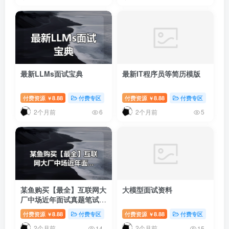
最新LLMs面试宝典
最新IT程序员等简历模版
付费资源
8.88
付费专区
付费资源
8.88
付费专区
￥
￥
2个月前
2个月前
6
5
某鱼购买【最全】互联网大
大模型面试资料
厂中场近年面试真题笔试春
招
秋招
真题
付费资源
8.88
付费专区
付费资源
8.88
付费专区
￥
￥
2个月前
2个月前
14
15