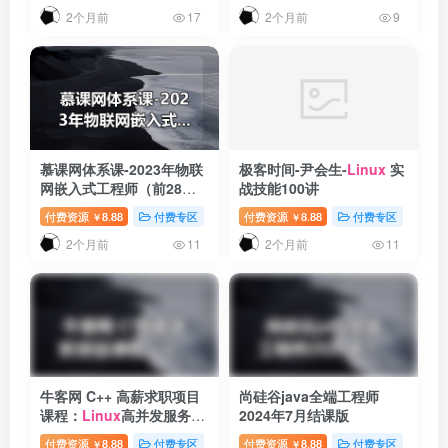
2个月前
2个月前
17
9
慕课网体系课-2023年物联
极客时间-尹会生-
Linux
实
网嵌入式工程师（前28
战技能100讲
周）
付费资源
8.88
付费专区
付费资源
8.88
付费专区
￥
￥
2个月前
2个月前
11
11
牛客网 C++ 高薪求职项目
尚硅谷java全端工程师
课程：
Linux
高并发服务器
2024年7月结课版
开发
付费资源
8.88
付费专区
付费资源
8.88
付费专区
￥
￥