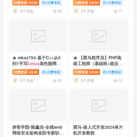
付费资源
8.88
付费专区
付费资源
8.88
付费专区
￥
￥
2个月前
2个月前
19
17
🔥 mksz754-基于C++从0
🔥 【黑马程序员】PHP高
到1手写
Linux
高性能网络
级工程师（基础班+就业
编程框架
班）
付费资源
8.88
付费专区
付费资源
8.88
付费专区
￥
￥
2个月前
2个月前
18
13
拼客学院-陈鑫杰-全栈web
黑马-嵌入式开发2024单片
网络安全架构攻防专家职位
机开发教程