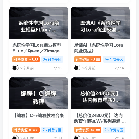
系统性学习Lora商业模型
摩诘AI《系统性学习Lora
FLux／Qwen／Zimage训
商业模型》
练实战课，0基础入门至进
付费资源
8.88
付费专区
付费资源
8.88
付费专区
￥
￥
阶，全面掌握lora训练核心
2个月前
2个月前
内容
15
16
【编程】C++编程教程合集
【总价值24800元】 达内
教育年薪30W+系列课程 –
网络安全和运维工程师教程
付费资源
8.88
付费专区
付费资源
8.88
付费专区
￥
￥
2个月前
2个月前
18
18