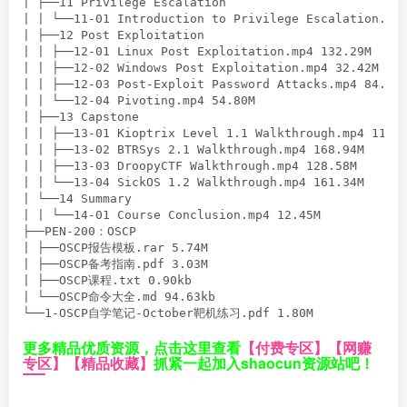
| ├──11 Privilege Escalation

| | └──11-01 Introduction to Privilege Escalation.mp4
| ├──12 Post Exploitation

| | ├──12-01 Linux Post Exploitation.mp4 132.29M

| | ├──12-02 Windows Post Exploitation.mp4 32.42M

| | ├──12-03 Post-Exploit Password Attacks.mp4 84.79M
| | └──12-04 Pivoting.mp4 54.80M

| ├──13 Capstone

| | ├──13-01 Kioptrix Level 1.1 Walkthrough.mp4 118.7
| | ├──13-02 BTRSys 2.1 Walkthrough.mp4 168.94M

| | ├──13-03 DroopyCTF Walkthrough.mp4 128.58M

| | └──13-04 SickOS 1.2 Walkthrough.mp4 161.34M

| └──14 Summary

| | └──14-01 Course Conclusion.mp4 12.45M

├──PEN-200：OSCP

| ├──OSCP报告模板.rar 5.74M

| ├──OSCP备考指南.pdf 3.03M

| ├──OSCP课程.txt 0.90kb

| └──OSCP命令大全.md 94.63kb

└──1-OSCP自学笔记-October靶机练习.pdf 1.80M
更多精品优质资源，点击这里查看
【付费专区】
【网赚
专区】
【精品收藏】
抓紧一起加入shaocun资源站吧！