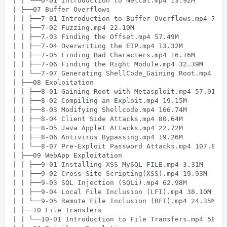
| | └──6-01 Introduction to Netcat.mp4 13.92M

| ├──07 Buffer Overflows

| | ├──7-01 Introduction to Buffer Overflows.mp4 7.44
| | ├──7-02 Fuzzing.mp4 22.10M

| | ├──7-03 Finding the Offset.mp4 57.49M

| | ├──7-04 Overwriting the EIP.mp4 13.32M

| | ├──7-05 Finding Bad Characters.mp4 16.16M

| | ├──7-06 Finding the Right Module.mp4 32.39M

| | └──7-07 Generating ShellCode_Gaining Root.mp4 16.
| ├──08 Exploitation

| | ├──8-01 Gaining Root with Metasploit.mp4 57.91M

| | ├──8-02 Compiling an Exploit.mp4 19.15M

| | ├──8-03 Modifying Shellcode.mp4 166.74M

| | ├──8-04 Client Side Attacks.mp4 80.64M

| | ├──8-05 Java Applet Attacks.mp4 22.72M

| | ├──8-06 Antivirus Bypassing.mp4 19.26M

| | └──8-07 Pre-Exploit Password Attacks.mp4 107.86M

| ├──09 WebApp Exploitation

| | ├──9-01 Installing XSS_MySQL FILE.mp4 3.31M

| | ├──9-02 Cross-Site Scripting(XSS).mp4 19.93M

| | ├──9-03 SQL Injection (SQLi).mp4 62.98M

| | ├──9-04 Local File Inclusion (LFI).mp4 38.10M

| | └──9-05 Remote File Inclusion (RFI).mp4 24.35M

| ├──10 File Transfers

| | └──10-01 Introduction to File Transfers.mp4 58.33