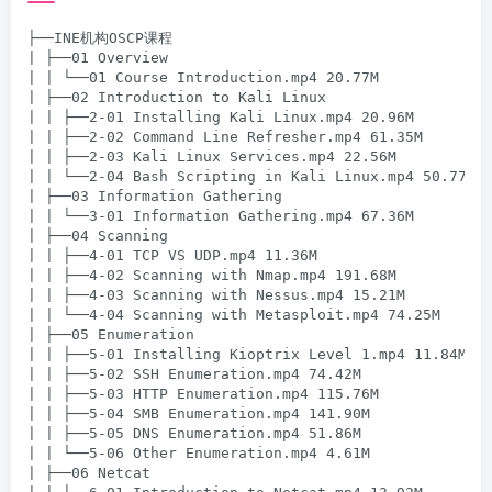
├──INE机构OSCP课程

| ├──01 Overview

| | └──01 Course Introduction.mp4 20.77M

| ├──02 Introduction to Kali Linux

| | ├──2-01 Installing Kali Linux.mp4 20.96M

| | ├──2-02 Command Line Refresher.mp4 61.35M

| | ├──2-03 Kali Linux Services.mp4 22.56M

| | └──2-04 Bash Scripting in Kali Linux.mp4 50.77M

| ├──03 Information Gathering

| | └──3-01 Information Gathering.mp4 67.36M

| ├──04 Scanning

| | ├──4-01 TCP VS UDP.mp4 11.36M

| | ├──4-02 Scanning with Nmap.mp4 191.68M

| | ├──4-03 Scanning with Nessus.mp4 15.21M

| | └──4-04 Scanning with Metasploit.mp4 74.25M

| ├──05 Enumeration

| | ├──5-01 Installing Kioptrix Level 1.mp4 11.84M

| | ├──5-02 SSH Enumeration.mp4 74.42M

| | ├──5-03 HTTP Enumeration.mp4 115.76M

| | ├──5-04 SMB Enumeration.mp4 141.90M

| | ├──5-05 DNS Enumeration.mp4 51.86M

| | └──5-06 Other Enumeration.mp4 4.61M

| ├──06 Netcat
