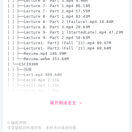
| | ├──Lecture 6- Part 3.mp4 4.96M

| | ├──Lecture 7- Part 1.mp4 86.13M

| | ├──Lecture 7- Part 2.mp4 57.55M

| | ├──Lecture 8- Part 1.mp4 83.43M

| | ├──Lecture 8- Part 2 (Failure).mp4 18.84M

| | ├──Lecture 8- Part 3.mp4 20.63M

| | ├──Lecture 9- Part 1 (StartedLate).mp4 47.23M

| | ├──Lecture 9- Part 2.mp4 58.63M

| | ├──Lecture1- Part1 (Fall ’21).mp4 89.97M

| | ├──Lecture1- Part2 (Fall ’21).mp4 68.64M

| | ├──Review.mp4 146.99M

| | └──Review.webm 353.64M

| └──CSCI0300

| | ├──压缩

| | ├──Lec1.mp4 989.64M

| | ├──Lec10.mp4 1.31G

| | ├──Lec11.mp4 1.38G

| | ├──Lec12.mp4 1.40G

| | ├──Lec13.mp4 1.43G

| | ├──Lec14.mp4 1.41G

展开阅读全文
| | ├──Lec15.mp4 1.39G

| | ├──Lec16.mp4 1.42G

| | ├──Lec17.mp4 1.47G

©
版权声明
| | ├──Lec18.mp4 707.11M

文章版权归作者所有，未经允许请勿转载。
| | ├──Lec19.mp4 1.40G
