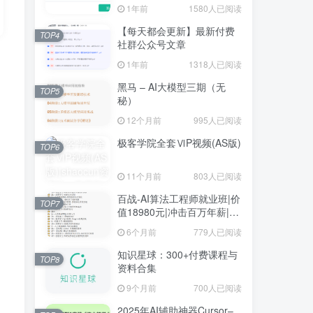
1年前
1580人已阅读
【每天都会更新】最新付费
TOP4
社群公众号文章
1年前
1318人已阅读
黑马 – AI大模型三期（无
TOP5
秘）
12个月前
995人已阅读
极客学院全套ⅥP视频(AS版)
TOP6
11个月前
803人已阅读
百战-AI算法工程师就业班|价
TOP7
值18980元|冲击百万年薪|完
结无秘
6个月前
779人已阅读
知识星球：300+付费课程与
TOP8
资料合集
9个月前
700人已阅读
2025年AI辅助神器Cursor–