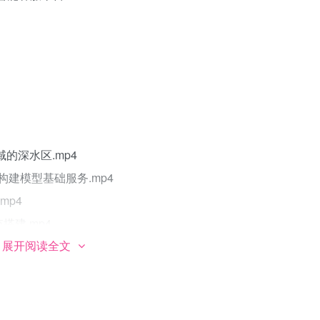
域的深水区.mp4
PI构建模型基础服务.mp4
mp4
搭建.mp4
展开阅读全文
工智能应用实践.pdf
库问答体系革新与实践.pdf