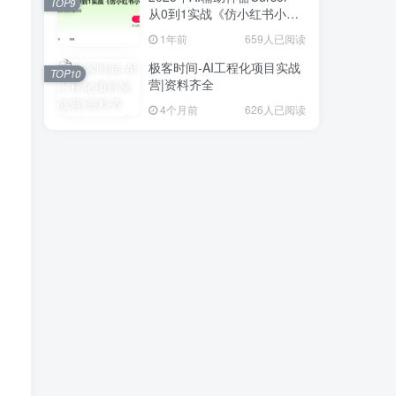
TOP9
从0到1实战《仿小红书小程
序》
1年前
659人已阅读
极客时间-AI工程化项目实战
TOP10
营|资料齐全
4个月前
626人已阅读