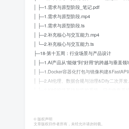
│ ├─1.需求与原型阶段_笔记.pdf
│ ├─1.需求与原型阶段.mp4
│ ├─1.需求与原型阶段.ts
│ ├─2.补充核心与交互能力.mp4
│ └─2.补充核心与交互能力.ts
├─18-第十五周：行业场景与产品设计
│ ├─1.AI产品从“能做”到“好用”的跨越与垂直领
│ ├─1.Docker容器化打包与镜像构建&FastA
│ ├─2.AI伦理、数据合规与治理&Dify二次开发.
│ └─2.K8S编排基础与监控系统、日志收集系统
├─ai文档
│ ├─2025.06 AICon技术大会
│ │ ├─01-能源行业基于大模型的数据治理和人
©
版权声明
文章版权归作者所有，未经允许请勿转载。
│ │ ├─02-QAnything：大模型驱动下的知识