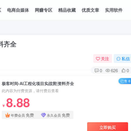
区
电商自媒体
网赚专区
精品收藏
优质文章
实用软件
料齐全
关注
私信
0
626
0
已售 8
极客时间-AI工程化项目实战营|资料齐全
此内容为付费资源，请付费后查看
8.88
￥
免费
免费
年费会员
永久会员
立即购买