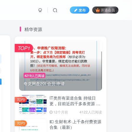
发布
开通会员
精华资源
TOP1
4219人已阅读
夸克网盘20t 会员 申请
IT类所有渠道合集 持续日
TOP2
更，目前近四千多条资源 年
费用户微信私信获取权限
12个月前
4122人已阅读
💵 生财有术·上千条付费资源
TOP3
合集（最新）