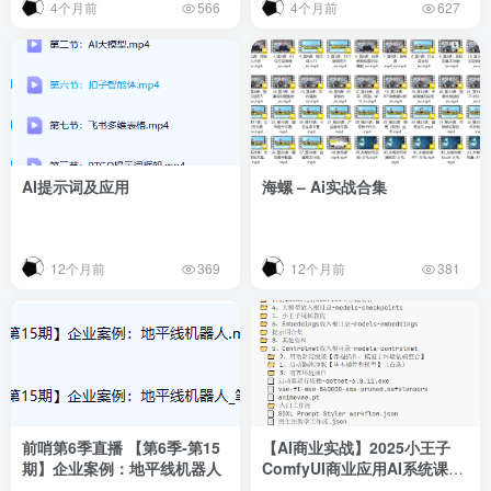
4个月前
4个月前
566
627
AI提示词及应用
海螺 – Ai实战合集
12个月前
12个月前
369
381
前哨第6季直播 【第6季-第15
【AI商业实战】2025小王子
期】企业案例：地平线机器人
ComfyUI商业应用AI系统课
(最新完结 | 1.35TB) | 搭建属