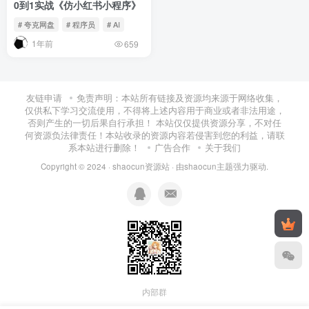
0到1实战《仿小红书小程序》
# 夸克网盘
# 程序员
# AI
1年前
659
友链申请
免责声明：本站所有链接及资源均来源于网络收集，
仅供私下学习交流使用，不得将上述内容用于商业或者非法用途，
否则产生的一切后果自行承担！ 本站仅仅提供资源分享，不对任
何资源负法律责任！本站收录的资源内容若侵害到您的利益，请联
系本站进行删除！
广告合作
关于我们
Copyright © 2024 ·
shaocun资源站
· 由
shaocun主题
强力驱动.
内部群