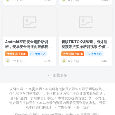
Android应用安全进阶培训
新版TIKTOK训练营，海外短
班，安卓安全与逆向破解视频
视频带货实操培训视频 价值
教程 价值999元
2999元
付费资源
8.88
付费专区
付费资源
8.88
付费专区
￥
￥
6个月前
6个月前
35
64
加载更多
友链申请
免责声明：本站所有链接及资源均来源于网络收集，
仅供私下学习交流使用，不得将上述内容用于商业或者非法用途，
否则产生的一切后果自行承担！ 本站仅仅提供资源分享，不对任
何资源负法律责任！本站收录的资源内容若侵害到您的利益，请联
系本站进行删除！
广告合作
关于我们
Copyright © 2024 ·
shaocun资源站
· 由
shaocun主题
强力驱动.