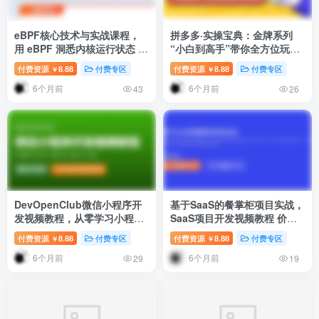
eBPF核心技术与实战课程，
拼多多·实操宝典：金牌系列
用 eBPF 洞悉内核运行状态 免
“小白到高手”带你全方位玩转
费下载 (价值129元)
拼多多各种玩法 价值2580元
付费资源
8.88
付费专区
付费资源
8.88
付费专区
￥
￥
6个月前
6个月前
43
26
DevOpenClub微信小程序开
基于SaaS的餐掌柜项目实战，
发视频教程，从零学习小程序
SaaS项目开发视频教程 价值
开发 价值399元
998元
付费资源
8.88
付费专区
付费资源
8.88
付费专区
￥
￥
6个月前
6个月前
29
19