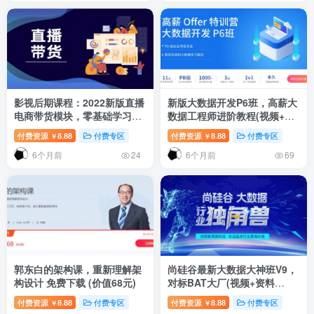
影视后期课程：2022新版直播
新版大数据开发P6班，高薪大
电商带货模块，零基础学习淘
数据工程师进阶教程(视频+资
宝抖音带货 价值千元
料 356G) 价值8800元(内容更
付费资源
8.88
付费专区
付费资源
8.88
付费专区
￥
￥
新)
6个月前
6个月前
24
69
郭东白的架构课，重新理解架
尚硅谷最新大数据大神班V9，
构设计 免费下载 (价值68元)
对标BAT大厂(视频+资料
169G) 价值22999元
付费资源
8.88
付费专区
付费资源
8.88
付费专区
￥
￥