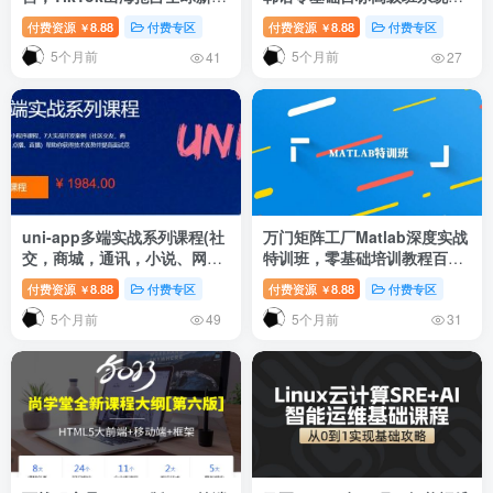
量速成 价值4599元
训(63G) 价值3580元
付费资源
8.88
付费专区
付费资源
8.88
付费专区
￥
￥
5个月前
5个月前
41
27
uni-app多端实战系列课程(社
万门矩阵工厂Matlab深度实战
交，商城，通讯，小说、网
特训班，零基础培训教程百度
盘、点播、直播)，视频+资料
云 免费下载
付费资源
8.88
付费专区
付费资源
8.88
付费专区
￥
￥
价值1984元
5个月前
5个月前
49
31