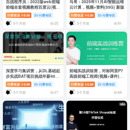
百战程序员：2022版web前端
马哥：2025年11月AI智能运维
前端全套视频教程百度云(视频
云计算，视频+资料(55G) 新版
+资料91G) 价值5980元
付费资源
8.88
付费专区
付费资源
8.88
付费专区
￥
￥
5个月前
5个月前
25
81
深度学习集训营，从DL基础起
前端实战训练营，对标阿里P7
步实战BAT项目挑战年薪40万
高级前端工程师(视频+课件)
价值4999元
价值2999元
付费资源
8.88
付费专区
付费资源
8.88
付费专区
￥
￥
5个月前
5个月前
27
66