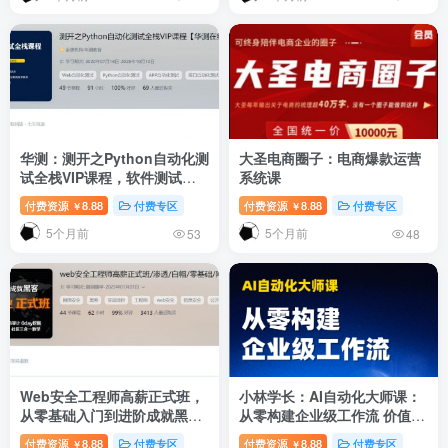
华测：测开之Python自动化测
大圣电商圈子：电商爆款运营
试全栈VIP课程，软件测试视
系统课
频教程(41G) 价值7880元
付费资源
8.88
付费专区
付费资源
8.88
付费专区
￥
￥
5个月前
5个月前
53
48
Web安全工程师高薪正式班，
小林学长：AI自动化大师课：
从零基础入门到进阶成就黑客
从零构建企业级工作流 价值
价值6798元(更新14期)
219美元
付费资源
8.88
付费专区
付费资源
8.88
付费专区
￥
￥