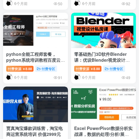
6个月前
6个月前
50
92
python全能工程师套餐，
零基础热门3D软件Blender
python系统培训教程百度云
课：优设Blender视觉设计私
价值6800元
房课 价值149元
付费资源
8.88
付费专区
付费资源
8.88
付费专区
￥
￥
6个月前
6个月前
91
49
贾真淘宝爆款训练营，淘宝电
Excel PowerPivot数据分析实
商运营系统培训 价值2999元
战课，数据的处理/分析/展现