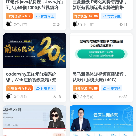
IT老邪 java私房课，Java小白
巨象超级IP孵化高阶陪跑课，
到入职全阶1300多节视频培训
新版短视频运营实操进阶培训
价值6699元
价值3980元
付费资源
8.88
付费专区
付费资源
8.88
付费专区
￥
￥
3个月前
3个月前
24
11
coderwhy王红元前端系统
黑马新媒体短视频直播课程，
课，Web进阶视频教程+资料
从0到1系统大课(140G)
(207G) 价值13998元
付费资源
8.88
付费专区
付费资源
8.88
付费专区
￥
￥
3个月前
3个月前
18
28