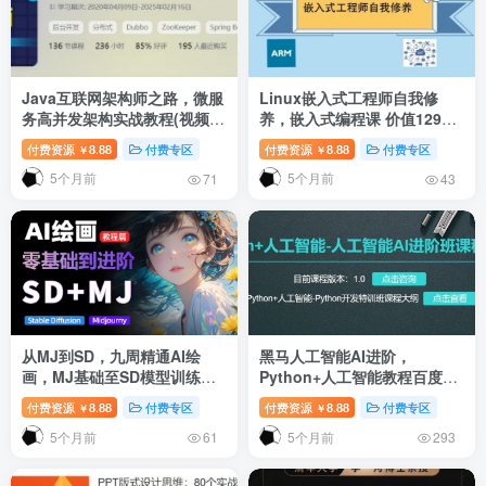
Java互联网架构师之路，微服
Linux嵌入式工程师自我修
务高并发架构实战教程(视频
养，嵌入式编程课 价值1299
+资料169G) 价值6899元
元
付费资源
8.88
付费专区
付费资源
8.88
付费专区
￥
￥
5个月前
5个月前
71
43
从MJ到SD，九周精通AI绘
黑马人工智能AI进阶，
画，MJ基础至SD模型训练全
Python+人工智能教程百度云
方位教学
重磅新版(306G) 价值22980元
付费资源
8.88
付费专区
付费资源
8.88
付费专区
￥
￥
5个月前
5个月前
61
293