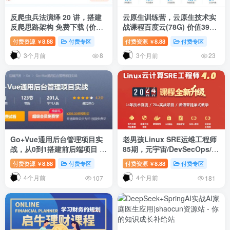
反爬虫兵法演绎 20 讲，搭建
云原生训练营，云原生技术实
反爬思路架构 免费下载 (价值
战课程百度云(78G) 价值3999
59元)
元
付费资源
8.88
付费专区
付费资源
8.88
付费专区
￥
￥
3个月前
3个月前
8
23
Go+Vue通用后台管理项目实
老男孩Linux SRE运维工程师
战，从0到1搭建前后端项目 价
85期，元宇宙/DevSecOps/安
值398元
全/开发一网打尽 价值万元
付费资源
8.88
付费专区
付费资源
8.88
付费专区
￥
￥
4个月前
4个月前
107
181