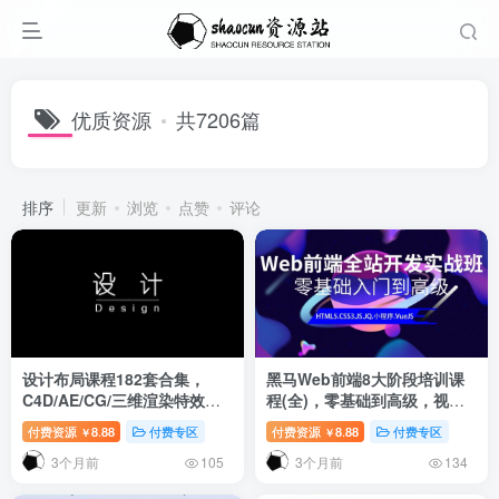
优质资源
共7206篇
排序
更新
浏览
点赞
评论
设计布局课程182套合集，
黑马Web前端8大阶段培训课
C4D/AE/CG/三维渲染特效等
程(全)，零基础到高级，视频
(9.05T) 合集
教程百度云 内容更新
付费资源
8.88
付费专区
付费资源
8.88
付费专区
￥
￥
3个月前
3个月前
105
134