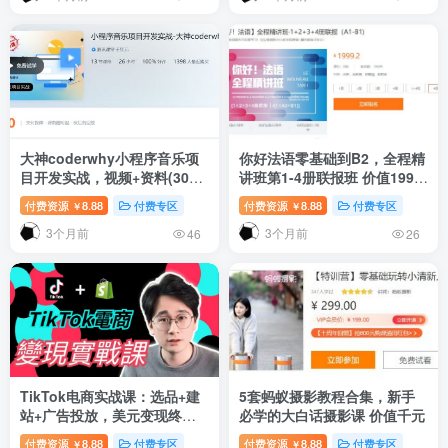
大神coderwhy小程序音乐项
你好法语零基础到B2，全程精
目开发实战，视频+资料(30G)
讲班第1-4册联报班 价值1999
价值498元
元
付费资源
8.88
付费专区
付费资源
8.88
付费专区
￥
￥
3个月前
3个月前
46
26
TikTok电商实战课：选品+建
5套蚂蚁摄影教程合集，新手
站+广告投放，美元变现终极
必学的大白话摄影课 价值千元
攻略 价值4980元
付费资源
8.88
付费专区
付费资源
8.88
付费专区
￥
￥