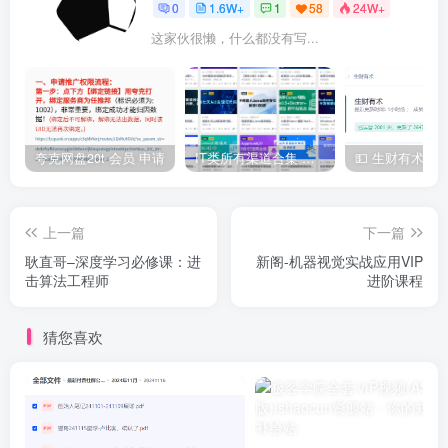
0
1.6W+
1
58
24W+
这家伙很懒，什么都没有写...
夸克网盘20t 会员 申请
IT类所有渠道合集 持续日更，目前近四千多条资源 年费用户微信私信获取权限
上一篇
下一篇
耿直哥–深度学习必修课：进
新阁-机器视觉实战应用VIP
击算法工程师
进阶课程
猜您喜欢