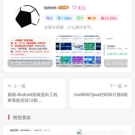
tomm
关注
0
1.6W+
1
58
24.2W+
这家伙很懒，什么都没有写...
夸克网盘20t 会员 申请
IT类所有渠道合集 持续日更，目前近四千多条资源 年费用户微信私信获取权限
上一篇
下一篇
易锦-Android游戏逆向工程
ms08067java代码审计第6期
师系统培训12期 ...
猜您喜欢