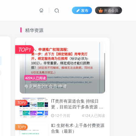
发布
开通会员
精华资源
TOP1
4224人已阅读
夸克网盘20t 会员 申请
IT类所有渠道合集 持续日
TOP2
更，目前近四千多条资源 年
费用户微信私信获取权限
12个月前
4124人已阅读
💵 生财有术·上千条付费资源
TOP3
合集（最新）