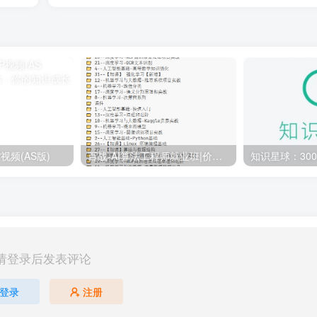
视频(AS版)
百战-AI算法工程师就业班|价值18980元|冲击百万年薪|完结无秘
请登录后发表评论
登录
注册