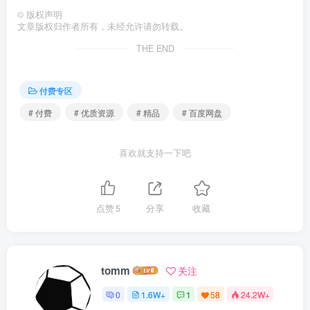
©
版权声明
文章版权归作者所有，未经允许请勿转载。
THE END
付费专区
# 付费
# 优质资源
# 精品
# 百度网盘
喜欢就支持一下吧
点赞
5
分享
收藏
tomm
关注
0
1.6W+
1
58
24.2W+