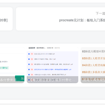
下一
0章]
procreate元计划：板绘入门系
💵 生财有术·上千条付费资源合集（最新）
【每天都会更新】最新付费社群公众号文章
黑马 – AI大