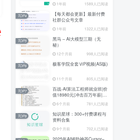
1年前
1589人已阅读
【每天都会更新】最新付费
TOP4
社群公众号文章
1年前
1322人已阅读
费
黑马 – AI大模型三期（无
TOP5
秘）
12个月前
998人已阅读
极客学院全套ⅥP视频(AS版)
TOP6
11个月前
805人已阅读
百战-AI算法工程师就业班|价
TOP7
值18980元|冲击百万年薪|完
结无秘
6个月前
781人已阅读
知识星球：300+付费课程与
TOP8
资料合集
9个月前
702人已阅读
2025年AI辅助神器Cursor–