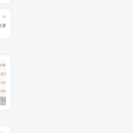
篇
统课
模型三期（无秘）
极客学院全套ⅥP视频(AS版)