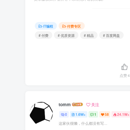
IT编程
付费专区
# 付费
# 优质资源
# 精品
# 百度网盘
点赞
4
tomm
关注
0
1.6W+
1
58
24.1W+
这家伙很懒，什么都没有写...