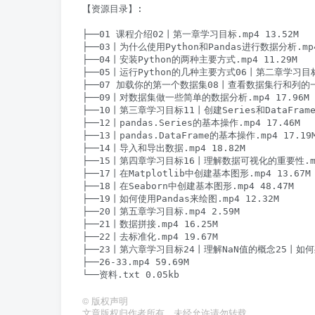
【资源目录】:

├──01 课程介绍02丨第一章学习目标.mp4 13.52M

├──03丨为什么使用Python和Pandas进行数据分析.mp4 
├──04丨安装Python的两种主要方式.mp4 11.29M

├──05丨运行Python的几种主要方式06丨第二章学习目标.m
├──07 加载你的第一个数据集08丨查看数据集行和列的一些基
├──09丨对数据集做一些简单的数据分析.mp4 17.96M

├──10丨第三章学习目标11丨创建Series和DataFrame.m
├──12丨pandas.Series的基本操作.mp4 17.46M

├──13丨pandas.DataFrame的基本操作.mp4 17.19M
├──14丨导入和导出数据.mp4 18.82M

├──15丨第四章学习目标16丨理解数据可视化的重要性.mp4
├──17丨在Matplotlib中创建基本图形.mp4 13.67M

├──18丨在Seaborn中创建基本图形.mp4 48.47M

├──19丨如何使用Pandas来绘图.mp4 12.32M

├──20丨第五章学习目标.mp4 2.59M

├──21丨数据拼接.mp4 16.25M

├──22丨去标准化.mp4 19.67M

├──23丨第六章学习目标24丨理解NaN值的概念25丨如何处
├──26-33.mp4 59.69M

©
版权声明
文章版权归作者所有，未经允许请勿转载。