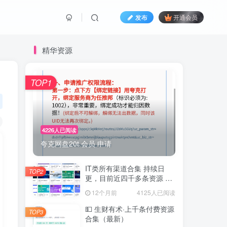
发布
开通会员
精华资源
TOP1
4226人已阅读
夸克网盘20t 会员 申请
IT类所有渠道合集 持续日
TOP2
更，目前近四千多条资源 年
费用户微信私信获取权限
12个月前
4125人已阅读
💵 生财有术·上千条付费资源
TOP3
合集（最新）