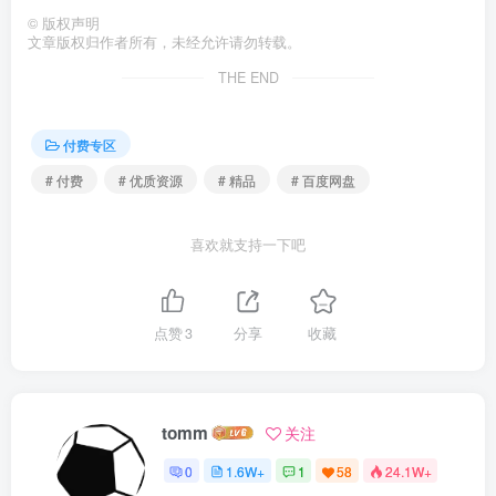
©
版权声明
文章版权归作者所有，未经允许请勿转载。
THE END
付费专区
# 付费
# 优质资源
# 精品
# 百度网盘
喜欢就支持一下吧
点赞
3
分享
收藏
tomm
关注
0
1.6W+
1
58
24.1W+