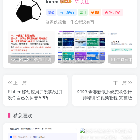
tomm
关注
0
1.6W+
1
58
24.1W+
这家伙很懒，什么都没有写...
夸克网盘20t 会员 申请
IT类所有渠道合集 持续日更，目前近四千多条资源 年费用户微信私信获取权限
上一篇
下一篇
Flutter 移动应用开发实战(开
2023 希赛新版系统架构设计
发你自己的抖音APP)
师精讲班视频教程 完整版
猜您喜欢