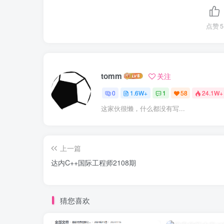
点赞
5
tomm
关注
0
1.6W+
1
58
24.1W+
这家伙很懒，什么都没有写...
上一篇
达内C++国际工程师2108期
猜您喜欢