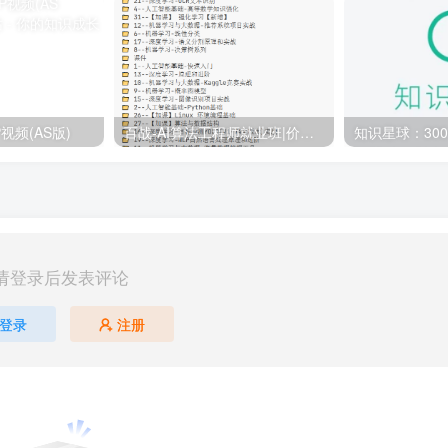
视频(AS版)
百战-AI算法工程师就业班|价值18980元|冲击百万年薪|完结无秘
请登录后发表评论
登录
注册