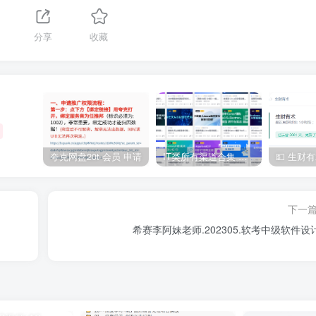
分享
收藏
夸克网盘20t 会员 申请
IT类所有渠道合集 持续日更，目前近四千多条资源 年费用户微信私信获取权限
下一
希赛李阿妹老师.202305.软考中级软件设