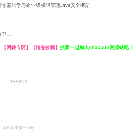
计
零基础学习
企业级权限管理
Java安全框架
新中…
】
【网赚专区】
【精品收藏】
抓紧一起加入shaocun资源站吧！
THE END
喜欢就支持一下吧