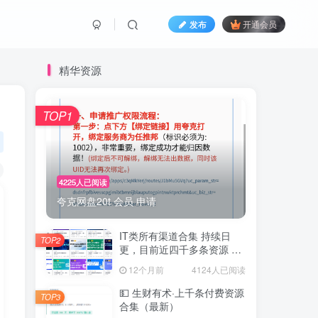
发布
开通会员
精华资源
TOP1
4225人已阅读
夸克网盘20t 会员 申请
IT类所有渠道合集 持续日
TOP2
更，目前近四千多条资源 年
费用户微信私信获取权限
12个月前
4124人已阅读
💵 生财有术·上千条付费资源
TOP3
合集（最新）