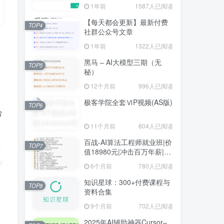
1年前
1587人已阅读
【每天都会更新】最新付费
TOP4
社群公众号文章
1年前
1322人已阅读
黑马 – AI大模型三期（无
TOP5
秘）
12个月前
996人已阅读
极客学院全套ⅥP视频(AS版)
TOP6
合
11个月前
804人已阅读
百战-AI算法工程师就业班|价
TOP7
值18980元|冲击百万年薪|完
结无秘
6个月前
780人已阅读
知识星球：300+付费课程与
TOP8
资料合集
9个月前
702人已阅读
、
2025年AI辅助神器Cursor–