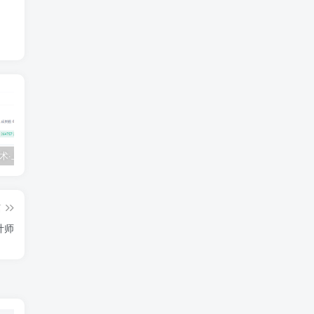
💵 生财有术·上千条付费资源合集（最新）
【每天都会更新】最新付费社群公众号文章
黑马 – AI大模型三期（无秘）
篇
计师