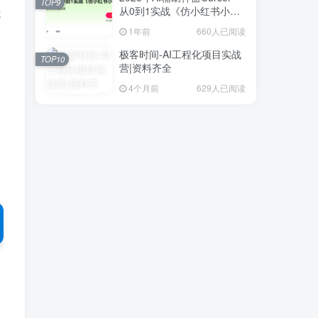
TOP9
从0到1实战《仿小红书小程
优
序》
1年前
660人已阅读
极客时间-AI工程化项目实战
TOP10
营|资料齐全
4个月前
629人已阅读