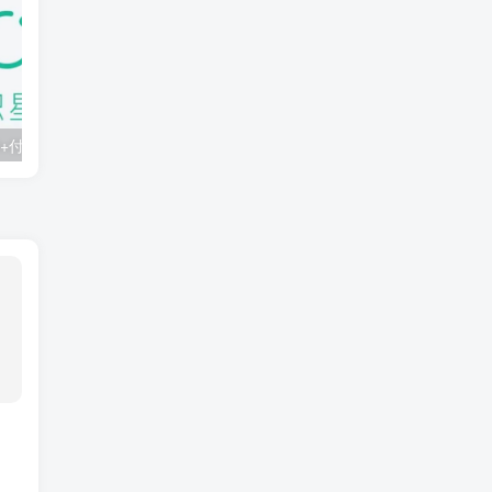
知识星球：300+付费课程与资料合集
2025年AI辅助神器Cursor–从0到1实战《仿小红书小程序》