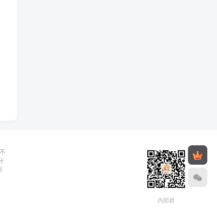
不
分
删
内部群