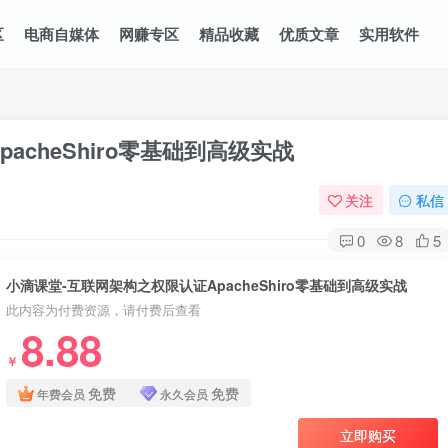
区
电商自媒体
网赚专区
精品收藏
优质文章
实用软件
cheShiro零基础到高级实战
关注
私信
0
8
5
小滴课堂-互联网架构之权限认证ApacheShiro零基础到高级实战
此内容为付费资源，请付费后查看
8.88
￥
免费
免费
年费会员
永久会员
立即购买