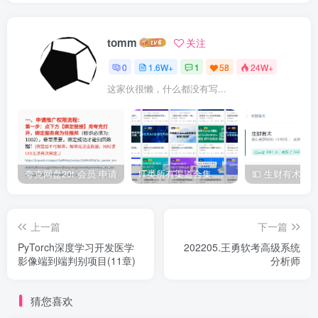
tomm
关注
0
1.6W+
1
58
24W+
这家伙很懒，什么都没有写...
夸克网盘20t 会员 申请
IT类所有渠道合集 持续日更，目前近四千多条资源 年费用户微信私信获取权限
上一篇
下一篇
PyTorch深度学习开发医学
202205.王勇软考高级系统
影像端到端判别项目(11章)
分析师
猜您喜欢