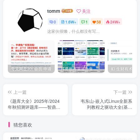
tomm
关注
0
1.6W+
1
58
24W+
这家伙很懒，什么都没有写...
夸克网盘20t 会员 申请
IT类所有渠道合集 持续日更，目前近四千多条资源 年费用户微信私信获取权限
上一篇
下一篇
《题库大全》2025年/2024
韦东山-嵌入式Linux全新系
年秋招测评题库——智鼎、
列教程之驱动大全(基于
赛码、牛客校招
IMX6ULL开发板)
猜您喜欢