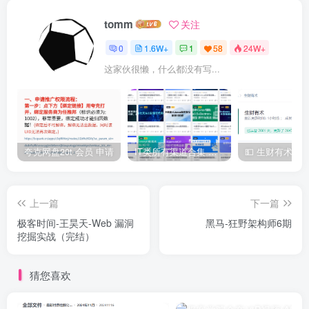
tomm
关注
0
1.6W+
1
58
24W+
这家伙很懒，什么都没有写...
夸克网盘20t 会员 申请
IT类所有渠道合集 持续日更，目前近四千多条资源 年费用户微信私信获取权限
上一篇
下一篇
极客时间-王昊天-Web 漏洞
黑马-狂野架构师6期
挖掘实战（完结）
猜您喜欢