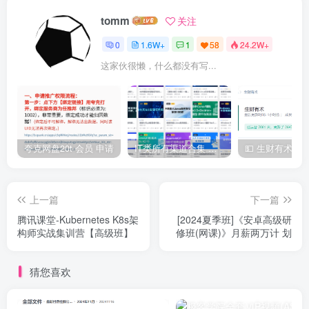
tomm
关注
0
1.6W+
1
58
24.2W+
这家伙很懒，什么都没有写...
夸克网盘20t 会员 申请
IT类所有渠道合集 持续日更，目前近四千多条资源 年费用户微信私信获取权限
上一篇
下一篇
腾讯课堂-Kubernetes K8s架
[2024夏季班]《安卓高级研
构师实战集训营【高级班】
修班(网课)》月薪两万计 划
猜您喜欢