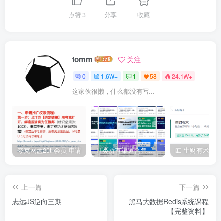
点赞
3
分享
收藏
tomm
关注
0
1.6W+
1
58
24.1W+
这家伙很懒，什么都没有写...
夸克网盘20t 会员 申请
IT类所有渠道合集 持续日更，目前近四千多条资源 年费用户微信私信获取权限
上一篇
下一篇
志远JS逆向三期
黑马大数据Redis系统课程
【完整资料】