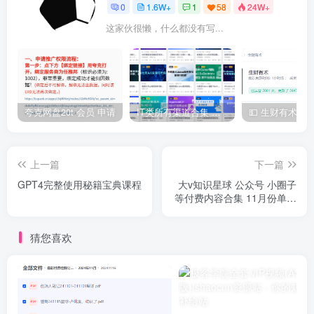
0
1.6W+
1
58
24W+
这家伙很懒，什么都没有写...
夸克网盘20t 会员 申请
IT类所有渠道合集 持续日更，目前近四千多条资源 年费用户微信私信获取权限
上一篇
下一篇
GPT4完整使用秘籍宝典课程
大v知识星球 公众号 小圈子
等付费内容合集 11月份单独
更新区汇总
猜您喜欢