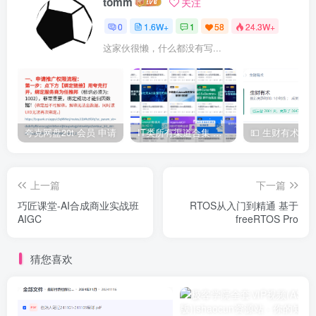
tomm
关注
0
1.6W+
1
58
24.3W+
这家伙很懒，什么都没有写...
夸克网盘20t 会员 申请
IT类所有渠道合集 持续日更，目前近四千多条资源 年费用户微信私信获取权限
上一篇
下一篇
巧匠课堂-AI合成商业实战班
RTOS从入门到精通 基于
AIGC
freeRTOS Pro
猜您喜欢