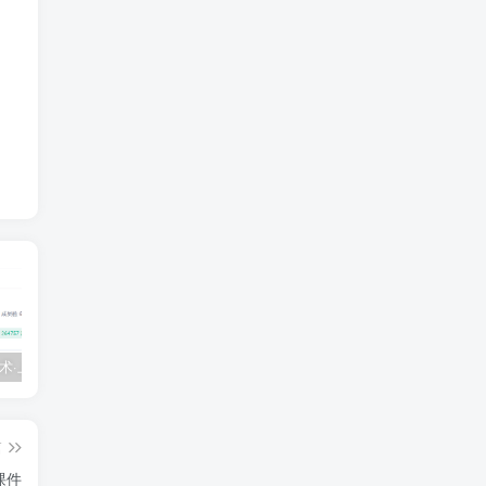
💵 生财有术·上千条付费资源合集（最新）
【每天都会更新】最新付费社群公众号文章
黑马 – AI大模型三期（无秘）
篇
课件