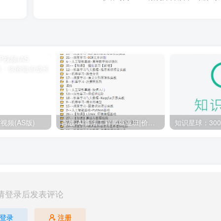
视频(AS版)
百战-AI算法工程师就业班|价值18980元|冲击百万年薪|完结无秘
请登录后发表评论
登录
注册