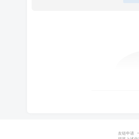
友链申请
得将上述内