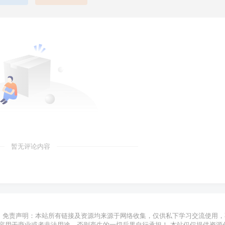
暂无评论内容
免责声明：本站所有链接及资源均来源于网络收集，仅供私下学习交流使用，
容用于商业或者非法用途，否则产生的一切后果自行承担！ 本站仅仅提供资源