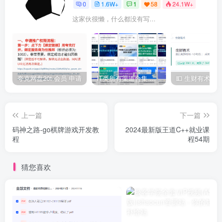
0
1.6W+
1
58
24.1W+
这家伙很懒，什么都没有写...
夸克网盘20t 会员 申请
IT类所有渠道合集 持续日更，目前近四千多条资源 年费用户微信私信获取权限
上一篇
下一篇
码神之路-go棋牌游戏开发教
2024最新版王道C++就业课
程
程54期
猜您喜欢