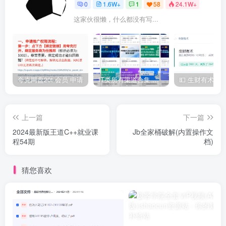
0
1.6W+
1
58
24.1W+
这家伙很懒，什么都没有写...
夸克网盘20t 会员 申请
IT类所有渠道合集 持续日更，目前近四千多条资源 年费用户微信私信获取权限
上一篇
下一篇
2024最新版王道C++就业课
Jb全家桶破解(内置操作文
程54期
档)
猜您喜欢