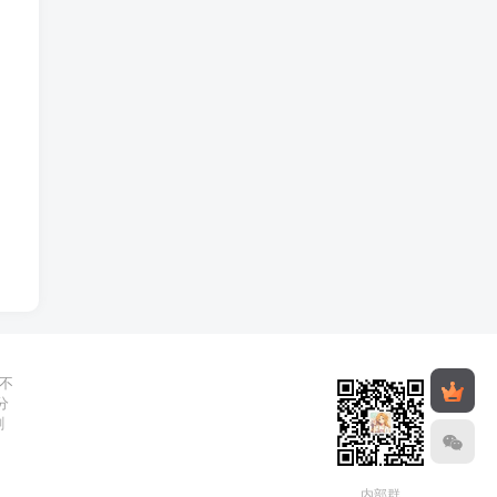
不
分
删
内部群