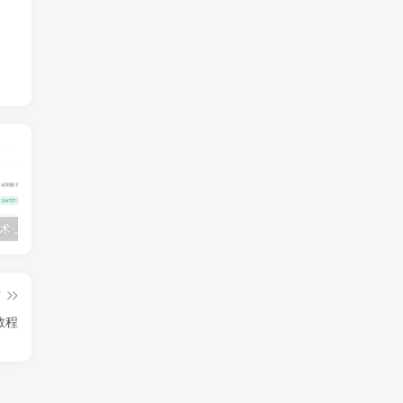
💵 生财有术·上千条付费资源合集（最新）
【每天都会更新】最新付费社群公众号文章
黑马 – AI大模型三期（无秘）
篇
教程