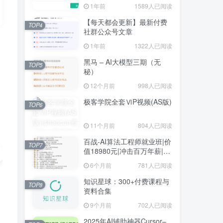
1年前
1589人已阅读
【每天都会更新】最新付费
TOP4
社群公众号文章
1年前
1322人已阅读
黑马 – AI大模型三期（无
TOP5
秘）
12个月前
998人已阅读
极客学院全套ⅥP视频(AS版)
TOP6
11个月前
804人已阅读
百战-AI算法工程师就业班|价
TOP7
值18980元|冲击百万年薪|完
结无秘
6个月前
781人已阅读
知识星球：300+付费课程与
TOP8
资料合集
9个月前
702人已阅读
2025年AI辅助神器Cursor–