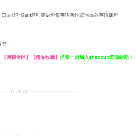
利口语技巧
Sam老师英语全集
英语听说读写
高效英语课程
新中…
】
【网赚专区】
【精品收藏】
抓紧一起加入shaocun资源站吧！
THE END