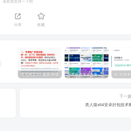
喜欢就支持一下吧
分享
收藏
夸克网盘20t 会员 申请
IT类所有渠道合集 持续日更，目前近四千多条资源 年费用户微信私信获取权限
下一
类人猿x64安卓封包技术