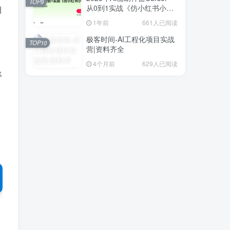
TOP9
从0到1实战《仿小红书小程
目
序》
1年前
661人已阅读
极客时间-AI工程化项目实战
TOP10
营|资料齐全
4个月前
629人已阅读
丰