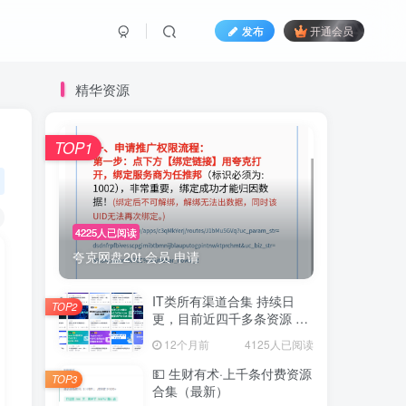
发布
开通会员
精华资源
TOP1
4225人已阅读
夸克网盘20t 会员 申请
IT类所有渠道合集 持续日
TOP2
更，目前近四千多条资源 年
费用户微信私信获取权限
12个月前
4125人已阅读
💵 生财有术·上千条付费资源
TOP3
合集（最新）