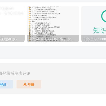
视频(AS版)
百战-AI算法工程师就业班|价值18980元|冲击百万年薪|完结无秘
请登录后发表评论
登录
注册