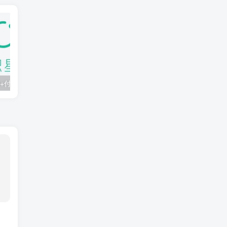
知识星球：300+付费课程与资料合集
2025年AI辅助神器Cursor–从0到1实战《仿小红书小程序》