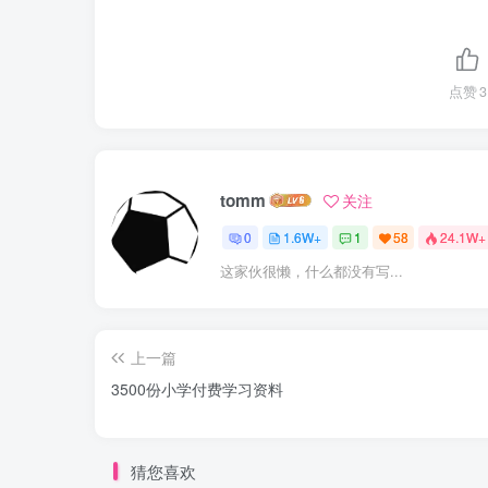
点赞
3
tomm
关注
0
1.6W+
1
58
24.1W+
这家伙很懒，什么都没有写...
上一篇
3500份小学付费学习资料
猜您喜欢