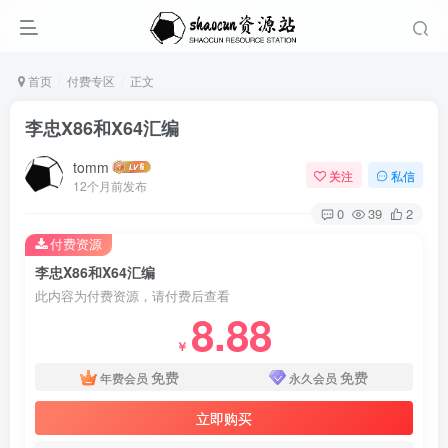
首页
付费专区
正文
李忠X86和X64汇编
tomm
关注
私信
12个月前发布
0
39
2
付费资源
李忠X86和X64汇编
此内容为付费资源，请付费后查看
8.88
￥
免费
免费
年费会员
永久会员
立即购买