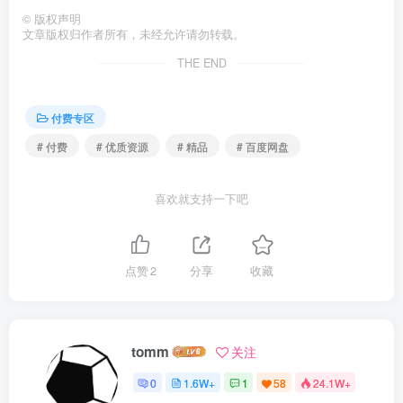
©
版权声明
文章版权归作者所有，未经允许请勿转载。
THE END
付费专区
# 付费
# 优质资源
# 精品
# 百度网盘
喜欢就支持一下吧
点赞
2
分享
收藏
tomm
关注
0
1.6W+
1
58
24.1W+