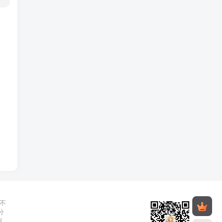
不
分
删