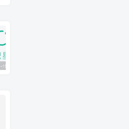
知识星球：300+付费课程与资料合集
2025年AI辅助神器Cursor–从0到1实战《仿小红书小程序》