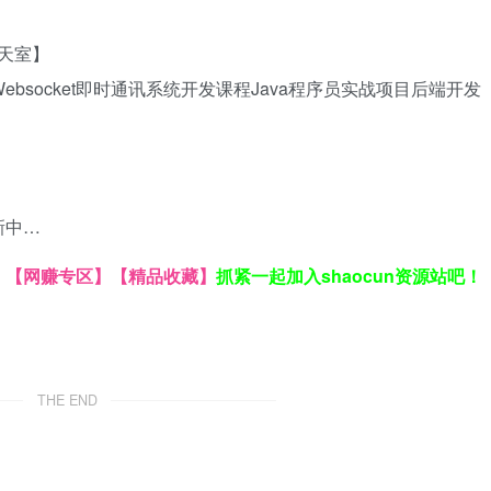
聊天室】
Websocket
即时通讯系统开发课程
Java程序员实战项目
后端开发
新中…
】
【网赚专区】
【精品收藏】
抓紧一起加入shaocun资源站吧！
THE END