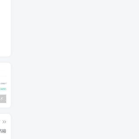
💵 生财有术·上千条付费资源合集（最新）
【每天都会更新】最新付费社群公众号文章
黑马 – AI大模型三期（无秘）
篇
书籍