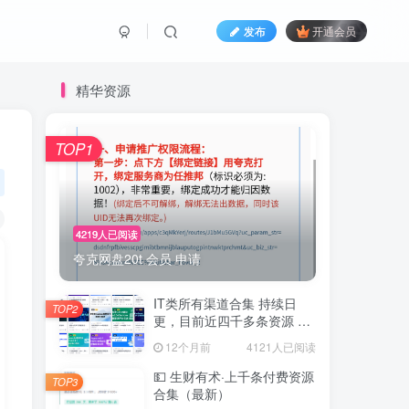
发布
开通会员
精华资源
TOP1
4219人已阅读
夸克网盘20t 会员 申请
IT类所有渠道合集 持续日
TOP2
更，目前近四千多条资源 年
费用户微信私信获取权限
12个月前
4121人已阅读
💵 生财有术·上千条付费资源
TOP3
合集（最新）