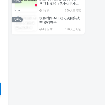
TOP9
从0到1实战《仿小红书小程
序》
1年前
659人已阅读
极客时间-AI工程化项目实战
TOP10
营|资料齐全
4个月前
626人已阅读