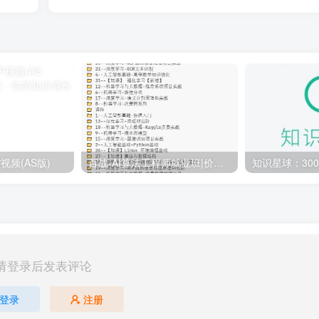
视频(AS版)
百战-AI算法工程师就业班|价值18980元|冲击百万年薪|完结无秘
请登录后发表评论
登录
注册