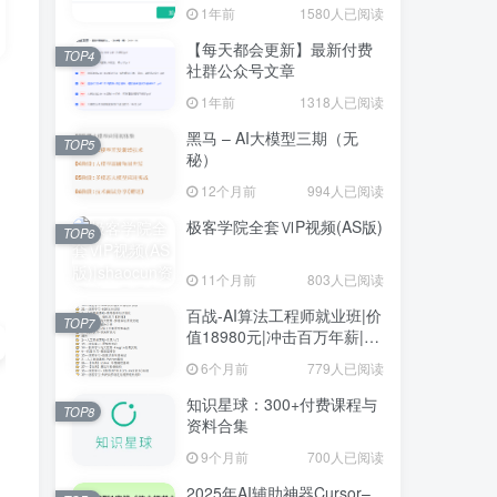
1年前
1580人已阅读
【每天都会更新】最新付费
TOP4
社群公众号文章
1年前
1318人已阅读
黑马 – AI大模型三期（无
TOP5
秘）
12个月前
994人已阅读
极客学院全套ⅥP视频(AS版)
TOP6
11个月前
803人已阅读
百战-AI算法工程师就业班|价
TOP7
值18980元|冲击百万年薪|完
结无秘
6个月前
779人已阅读
知识星球：300+付费课程与
TOP8
资料合集
9个月前
700人已阅读
2025年AI辅助神器Cursor–