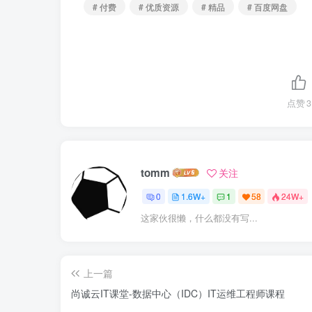
# 付费
# 优质资源
# 精品
# 百度网盘
点赞
3
tomm
关注
0
1.6W+
1
58
24W+
这家伙很懒，什么都没有写...
上一篇
尚诚云IT课堂-数据中心（IDC）IT运维工程师课程