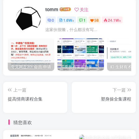
tomm
关注
0
1.6W+
1
58
24.1W+
这家伙很懒，什么都没有写...
夸克网盘20t 会员 申请
IT类所有渠道合集 持续日更，目前近四千多条资源 年费用户微信私信获取权限
上一篇
下一篇
提高情商课程合集
塑身操全集课程
猜您喜欢