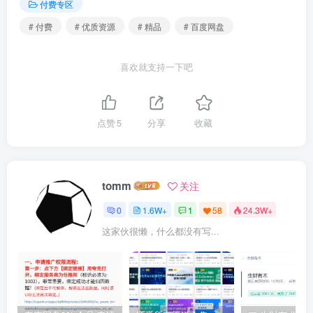
付费专区
# 付费
# 优质资源
# 精品
# 百度网盘
喜欢就支持一下吧
点赞
5
分享
收藏
tomm
关注
0
1.6W+
1
58
24.3W+
这家伙很懒，什么都没有写...