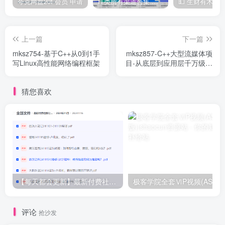
夸克网盘20t 会员 申请
IT类所有渠道合集 持续日更，目前近四千多条资源 年费用户微信私信获取权限
上一篇
下一篇
mksz754-基于C++从0到1手
mksz857-C++大型流媒体项
写Linux高性能网络编程框架
目-从底层到应用层千万级直
播系统实战（18章完结）
猜您喜欢
【每天都会更新】最新付费社群公众号文章
极客学院全套ⅥP视频(AS版)
评论
抢沙发