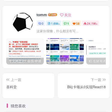
tomm
关注
0
1.6W+
1
58
24.1W+
这家伙很懒，什么都没有写...
夸克网盘20t 会员 申请
IT类所有渠道合集 持续日更，目前近四千多条资源 年费用户微信私信获取权限
上一篇
下一篇
喜科堂
B站卡颂从0实现React18
猜您喜欢