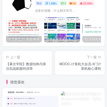
0
1.6W+
1
58
23.9W+
这家伙很懒，什么都没有写...
夸克网盘20t 会员 申请
IT类所有渠道合集 持续日更，目前近四千多条资源 年费用户微信私信获取权限
上一篇
下一篇
【幂次学院】数据结构与算
MOOC-计算机大会员-9门计
法实战刷题特训营
算机核心课程
猜您喜欢