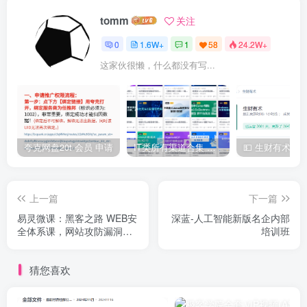
tomm
关注
0
1.6W+
1
58
24.2W+
这家伙很懒，什么都没有写...
夸克网盘20t 会员 申请
IT类所有渠道合集 持续日更，目前近四千多条资源 年费用户微信私信获取权限
上一篇
下一篇
易灵微课：黑客之路 WEB安
深蓝-人工智能新版名企内部
全体系课，网站攻防漏洞实
培训班
战
猜您喜欢