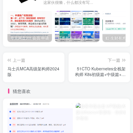
这家伙很懒，什么都没有写...
夸克网盘20t 会员 申请
IT类所有渠道合集 持续日更，目前近四千多条资源 年费用户微信私信获取权限
上一篇
下一篇
马士兵MCA高级架构师2024
51CTO Kubernetes全栈架
版
构师 K8s初级篇+中级篇+高
级篇+架构篇
猜您喜欢