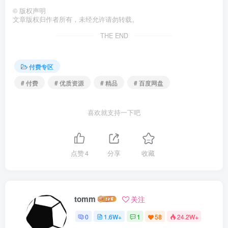
©
版权声明
文章版权归作者所有，未经允许请勿转载。
THE END
付费专区
# 付费
# 优质资源
# 精品
# 百度网盘
喜欢就支持一下吧
点赞
4
分享
收藏
tomm
关注
0
1.6W+
1
58
24.2W+