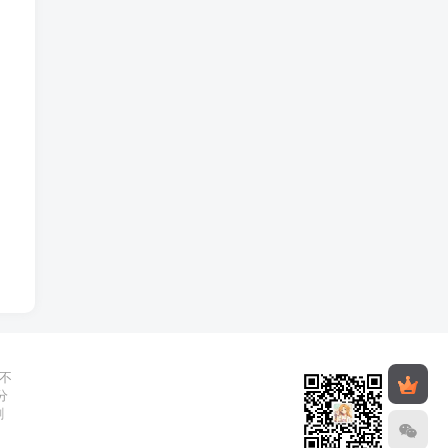
不
分
删