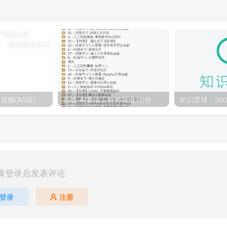
视频(AS版)
百战-AI算法工程师就业班|价值18980元|冲击百万年薪|完结无秘
请登录后发表评论
登录
注册