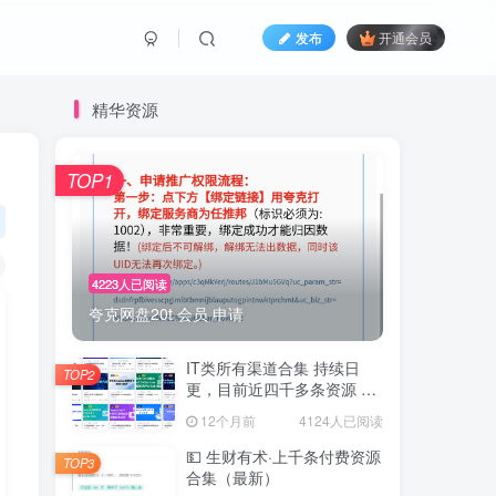
发布
开通会员
精华资源
TOP1
4223人已阅读
夸克网盘20t 会员 申请
IT类所有渠道合集 持续日
TOP2
更，目前近四千多条资源 年
费用户微信私信获取权限
12个月前
4124人已阅读
💵 生财有术·上千条付费资源
TOP3
合集（最新）