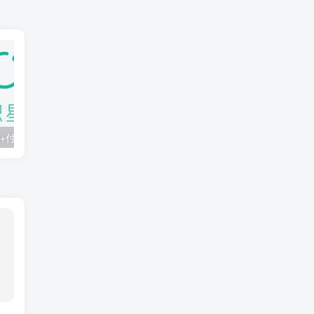
知识星球：300+付费课程与资料合集
2025年AI辅助神器Cursor–从0到1实战《仿小红书小程序》