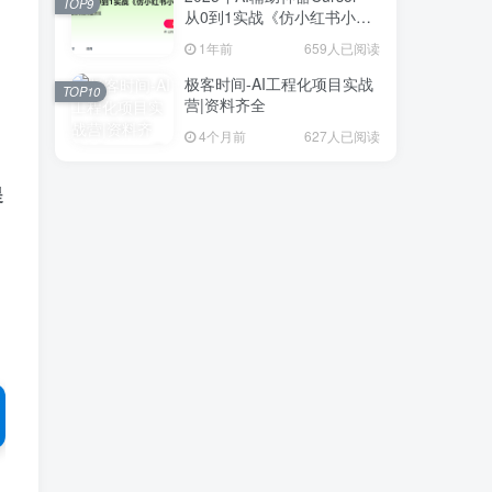
TOP9
从0到1实战《仿小红书小程
序》
1年前
659人已阅读
极客时间-AI工程化项目实战
TOP10
营|资料齐全
4个月前
627人已阅读
提