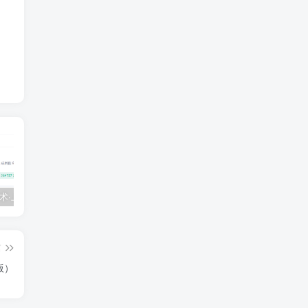
💵 生财有术·上千条付费资源合集（最新）
【每天都会更新】最新付费社群公众号文章
黑马 – AI大模型三期（无秘）
篇
版）