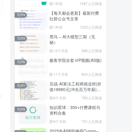
1年前
1587人已阅读
【每天都会更新】最新付费
TOP4
社群公众号文章
1年前
1320人已阅读
黑马 – AI大模型三期（无
TOP5
秘）
12个月前
996人已阅读
极客学院全套ⅥP视频(AS版)
TOP6
11个月前
804人已阅读
百战-AI算法工程师就业班|价
TOP7
值18980元|冲击百万年薪|完
结无秘
6个月前
780人已阅读
知识星球：300+付费课程与
TOP8
资料合集
9个月前
701人已阅读
2025年AI辅助神器Cursor–