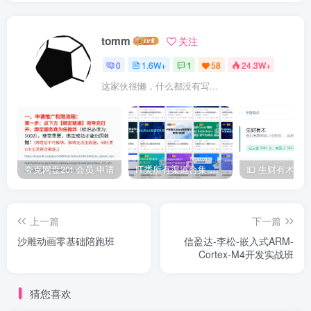
tomm
关注
0
1.6W+
1
58
24.3W+
这家伙很懒，什么都没有写...
夸克网盘20t 会员 申请
IT类所有渠道合集 持续日更，目前近四千多条资源 年费用户微信私信获取权限
上一篇
下一篇
沙雕动画零基础陪跑班
信盈达-李松-嵌入式ARM-
Cortex-M4开发实战班
猜您喜欢