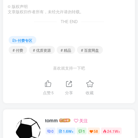
©
版权声明
文章版权归作者所有，未经允许请勿转载。
THE END
付费专区
# 付费
# 优质资源
# 精品
# 百度网盘
喜欢就支持一下吧
点赞
5
分享
收藏
tomm
关注
0
1.6W+
1
58
24.1W+