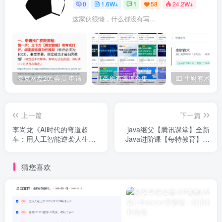
0
1.6W+
1
58
24.2W+
这家伙很懒，什么都没有写...
夸克网盘20t 会员 申请
IT类所有渠道合集 持续日更，目前近四千多条资源 年费用户微信私信获取权限
上一篇
下一篇
李尚龙《AI时代的弯道超
java继父【腾讯课堂】全新
车：用人工智能逆袭人生专
Java进阶课【每特教育】第
栏》
九期
猜您喜欢