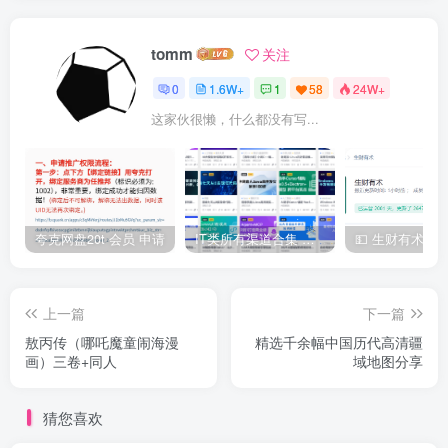
tomm
关注
0
1.6W+
1
58
24W+
这家伙很懒，什么都没有写...
夸克网盘20t 会员 申请
IT类所有渠道合集 持续日更，目前近四千多条资源 年费用户微信私信获取权限
上一篇
下一篇
敖丙传（哪吒魔童闹海漫
精选千余幅中国历代高清疆
画）三卷+同人
域地图分享
猜您喜欢