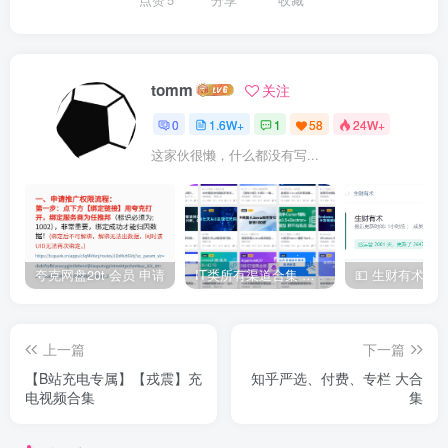
tomm
关注
0
1.6W+
1
58
24W+
这家伙很懒，什么都没有写...
夸克网盘20t 会员 申请
IT类所有渠道合集 持续日更，目前近四千多条资源 年费用户微信私信获取权限
上一篇
下一篇
【B站充电专属】【戎震】充
知乎严选、付费、专栏 大合
电视频合集
集