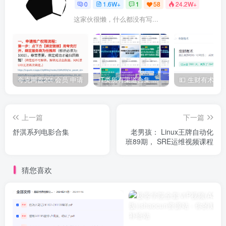
0
1.6W+
1
58
24.2W+
这家伙很懒，什么都没有写...
夸克网盘20t 会员 申请
IT类所有渠道合集 持续日更，目前近四千多条资源 年费用户微信私信获取权限
上一篇
下一篇
舒淇系列电影合集
老男孩： Linux王牌自动化
班89期， SRE运维视频课程
猜您喜欢