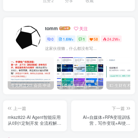
点赞
2
分享
收藏
tomm
关注
0
1.6W+
1
58
24.2W+
这家伙很懒，什么都没有写...
夸克网盘20t 会员 申请
IT类所有渠道合集 持续日更，目前近四千多条资源 年费用户微信私信获取权限
上一篇
下一篇
mksz822-AI Agent智能应用
AI+自媒体+RPA变现训练
从0到1定制开发 全流程解决
营，写作变现+AI使用
方案实战
+SEO+多平台运营+RPA自
动化