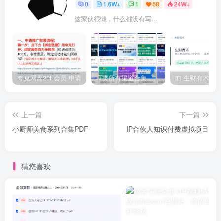
0
1.6W+
1
58
24W+
这家伙很懒，什么都没有写...
夸克网盘20t 会员 申请
IT类所有渠道合集 持续日更，目前近四千多条资源 年费用户微信私信获取权限
上一篇
下一篇
小厨师美食系列合集PDF
IP合伙人知识付费虚拟项目
猜您喜欢