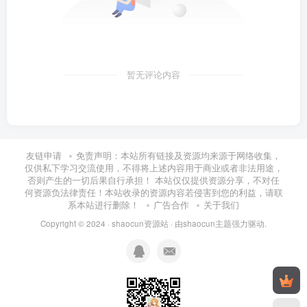
暂无评论内容
友链申请
免责声明：本站所有链接及资源均来源于网络收集，
仅供私下学习交流使用，不得将上述内容用于商业或者非法用途，
否则产生的一切后果自行承担！ 本站仅仅提供资源分享，不对任
何资源负法律责任！本站收录的资源内容若侵害到您的利益，请联
系本站进行删除！
广告合作
关于我们
Copyright © 2024 ·
shaocun资源站
· 由
shaocun主题
强力驱动.