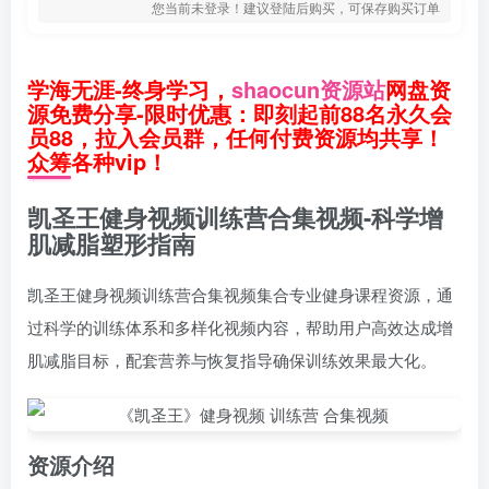
您当前未登录！建议登陆后购买，可保存购买订单
学海无涯-终身学习，
shaocun资源站
网盘资
源免费分享-限时优惠：即刻起前88名永久会
员88，拉入会员群，任何付费资源均共享！
众筹各种vip！
凯圣王健身视频训练营合集视频-科学增
肌减脂塑形指南
凯圣王健身视频训练营合集视频集合专业健身课程资源，通
过科学的训练体系和多样化视频内容，帮助用户高效达成增
肌减脂目标，配套营养与恢复指导确保训练效果最大化。
资源介绍