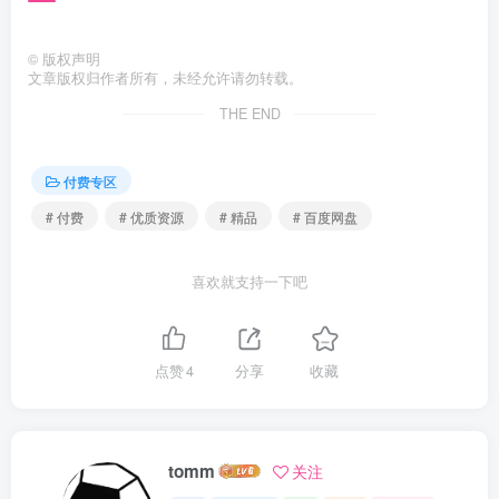
©
版权声明
文章版权归作者所有，未经允许请勿转载。
THE END
付费专区
# 付费
# 优质资源
# 精品
# 百度网盘
喜欢就支持一下吧
点赞
4
分享
收藏
tomm
关注