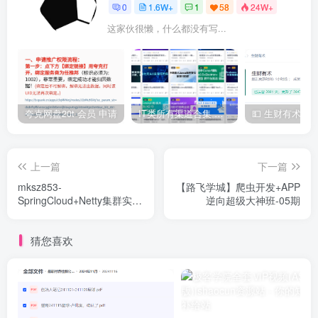
0
1.6W+
1
58
24W+
这家伙很懒，什么都没有写...
夸克网盘20t 会员 申请
IT类所有渠道合集 持续日更，目前近四千多条资源 年费用户微信私信获取权限
上一篇
下一篇
mksz853-
【路飞学城】爬虫开发+APP
SpringCloud+Netty集群实战
逆向超级大神班-05期
千万级IM系统【14章完结】
猜您喜欢