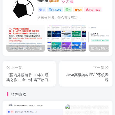
tomm
关注
0
1.6W+
1
58
24.3W+
这家伙很懒，什么都没有写...
夸克网盘20t 会员 申请
IT类所有渠道合集 持续日更，目前近四千多条资源 年费用户微信私信获取权限
上一篇
下一篇
《国内外畅销书900本》经
Java高级架构师VIP系统课
典之作 古今中外 当下热门
程
生活 工作 人生
猜您喜欢