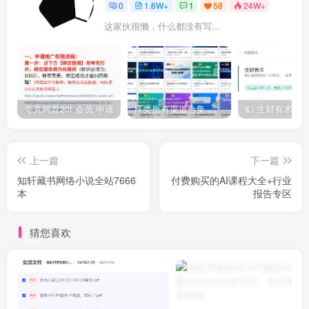
0
1.6W+
1
58
24W+
这家伙很懒，什么都没有写...
夸克网盘20t 会员 申请
IT类所有渠道合集 持续日更，目前近四千多条资源 年费用户微信私信获取权限
上一篇
下一篇
知轩藏书网络小说全站7666
付费购买的AI课程大全+行业
本
报告专区
猜您喜欢