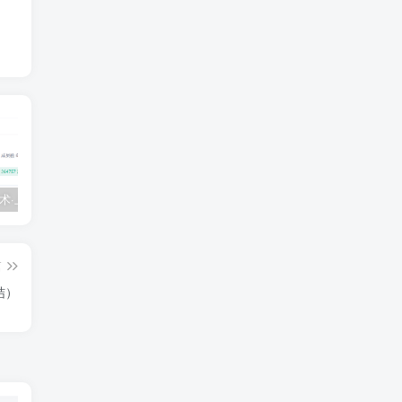
💵 生财有术·上千条付费资源合集（最新）
【每天都会更新】最新付费社群公众号文章
黑马 – AI大模型三期（无秘）
篇
结）