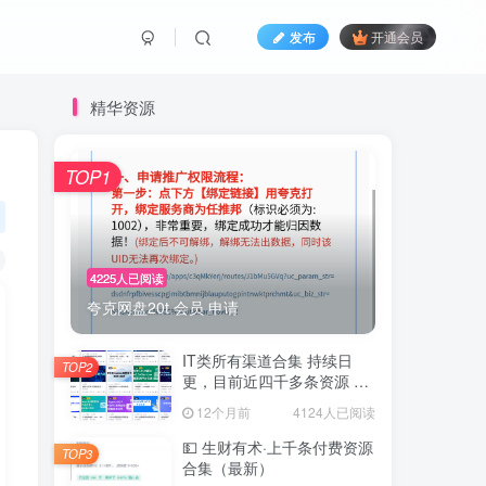
发布
开通会员
精华资源
TOP1
4225人已阅读
夸克网盘20t 会员 申请
IT类所有渠道合集 持续日
TOP2
更，目前近四千多条资源 年
费用户微信私信获取权限
12个月前
4124人已阅读
💵 生财有术·上千条付费资源
TOP3
合集（最新）