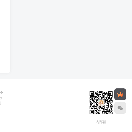
不
分
删
内部群