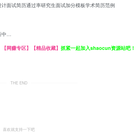
设计
面试简历通过率
研究生面试加分模板
学术简历范例
新中…
】
【网赚专区】
【精品收藏】
抓紧一起加入shaocun资源站吧！
THE END
喜欢就支持一下吧