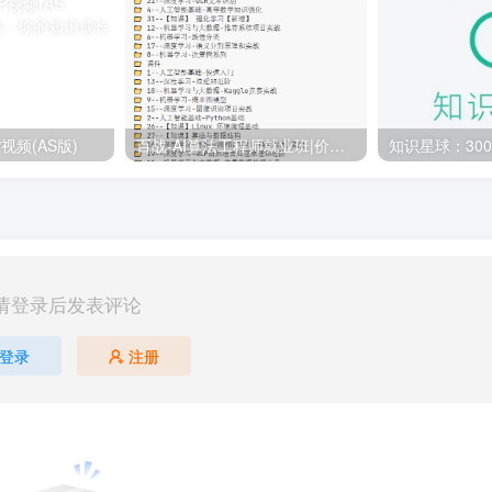
视频(AS版)
百战-AI算法工程师就业班|价值18980元|冲击百万年薪|完结无秘
请登录后发表评论
登录
注册