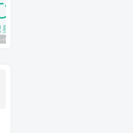
知识星球：300+付费课程与资料合集
2025年AI辅助神器Cursor–从0到1实战《仿小红书小程序》