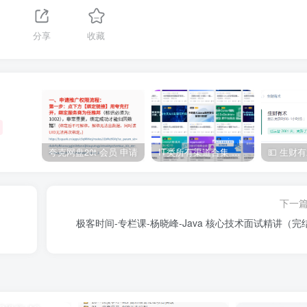
分享
收藏
夸克网盘20t 会员 申请
IT类所有渠道合集 持续日更，目前近四千多条资源 年费用户微信私信获取权限
下一
极客时间-专栏课-杨晓峰-Java 核心技术面试精讲（完