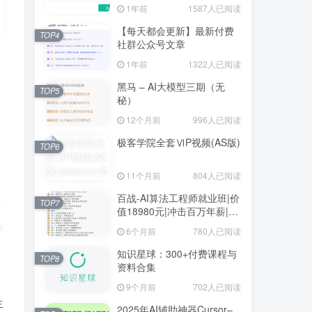
1年前
1587人已阅读
【每天都会更新】最新付费
TOP4
社群公众号文章
1年前
1322人已阅读
黑马 – AI大模型三期（无
TOP5
秘）
12个月前
996人已阅读
极客学院全套ⅥP视频(AS版)
TOP6
11个月前
804人已阅读
百战-AI算法工程师就业班|价
TOP7
值18980元|冲击百万年薪|完
结无秘
6个月前
780人已阅读
知识星球：300+付费课程与
TOP8
资料合集
9个月前
702人已阅读
生
2025年AI辅助神器Cursor–