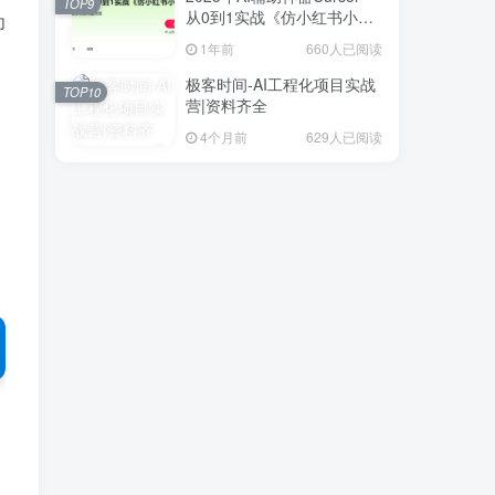
TOP9
从0到1实战《仿小红书小程
为
序》
1年前
660人已阅读
极客时间-AI工程化项目实战
TOP10
营|资料齐全
4个月前
629人已阅读