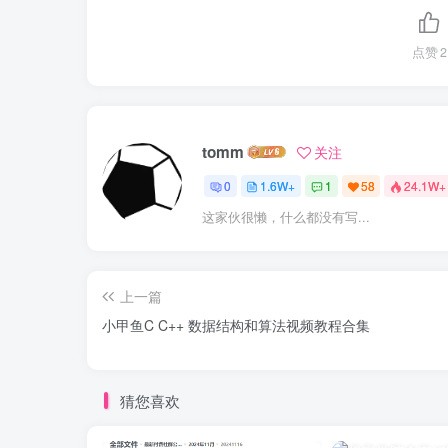
点赞
2
tomm
关注
0
1.6W+
1
58
24.1W+
这家伙很懒，什么都没有写...
上一篇
小甲鱼C C++ 数据结构和算法视频教程合集
猜您喜欢