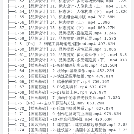
├──1-52_【品牌设计】10、标志设计-多元素场景构成.mp4 1.22G

├──1-53_【品牌设计】11、标志设计-人像构成（上）.mp4 1.17G

├──1-54_【品牌设计】12、标志设计-人像构成（下）.mp4 1.32G

├──1-55_【品牌设计】13、标志组合与排版.mp4 787.68M

├──1-56_【品牌设计】14、标志提案（上）.mp4 1.39G

├──1-57_【品牌设计】15、标志提案（下）.mp4 869.27M

├──1-58_【品牌设计】16、品牌提案-直接延展.mp4 1.24G

├──1-59_【品牌设计】17、品牌提案-纹样延展.mp4 1.57G

├──1-5_【Ps】-3-钢笔工具与钢笔抠图mp4.mp4 497.62M

├──1-60_【品牌设计】18、品牌提案-调性延展.mp4 3.06G

├──1-61_【品牌设计】19、品牌提案-多元素延伸（上）.mp4 3.30G

├──1-62_【品牌设计】20、品牌提案-多元素延展（下）.mp4 918.94M
├──1-63_【插画基础】-1-板绘插画初步认知.mp4 413.56M

├──1-64_【插画基础】-2-板绘ps基础操作.mp4 452.23M

├──1-65_【插画基础】-3-快速适应手绘板.mp4 479.01M

├──1-66_【插画基础】-4-临摹的重要性.mp4 750.16M

├──1-67_【插画基础】-5-PS色彩调和.mp4 632.07M

├──1-68_【插画基础】-6-ps板绘上色.mp4 919.97M

├──1-69_【插画基础】-7-插画中的素描光影关系.mp4 1.03G

├──1-6_【Ps】-4-去水印原理与方法.mov 653.29M

├──1-70_【插画基础】-8-暗部与冷暖关系.mp4 627.07M

├──1-71_【插画基础】-9-创作思路与商业插画.mp4 979.63M

├──1-72_【插画基础】-10-综合问题答疑.mp4 420.63M

├──1-73_【国风插画】-1-建筑篇1：建筑草稿起形步骤.mp4 2.88G

├──1-74_【国风插画】-2-建筑篇2：插画中的主观配色.mp4 3.25G
