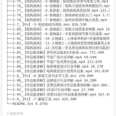
├──1-75_【国风插画】-3-植物篇：插画图层管理与渐变上色.mp4 2.17
├──1-76_【国风插画】-4-动物篇1：国风小场景简单构图技巧.mp4 2.4
├──1-77_【国风插画】-5-风景篇：国风插画风景应用.mp4 121.44M

├──1-78_【国风插画】-6-食物篇1：插画体积光影入门.mp4 3.71G

├──1-79_【国风插画】-7-食物篇2：如何在插画中融入创意.mp4 3.36
├──1-7_【Ps】-5-色彩基础与调色.mov 826.53M

├──1-80_【国风插画】-8-器物篇1：国风大场景复杂构图.mp4 160.41
├──1-81_【国风插画】-9-器物篇2：丰富画面细节量与完成度.mp4 147
├──1-82_【国风插画】-10-人物篇1：人体基本构造+衣服褶皱规律.mp4 
├──1-83_【国风插画】-11-人物篇2：人物插画背景搭配穆夏风人物插画创作
├──1-84_【国风插画】-12-总结篇：常见商业插画应用分析问题总结.mp4
├──1-85_【作品集讲解】评判作品集的5大标准.mov 772.30M

├──1-86_【作品集讲解】平面广告行业详解.mp4 59.54M

├──1-87_【作品集讲解】平面广告优秀作品集.mp4 213.07M

├──1-88_【作品集讲解】电商视觉设计行业详解.mp4 28.17M

├──1-89_【作品集讲解】电商视觉设计优秀作品集.mp4 391.01M

├──1-8_【Ps】-6-形状工具与文字工具.mov 250.09M

├──1-90_【作品集讲解】品牌设计行业详解.mp4 34.28M

├──1-91_【作品集讲解】优秀品牌设计作品集案例讲解.mp4 386.35M

├──1-92_【作品集讲解】UI设计行业详解.mp4 27.70M

├──1-93_【作品集讲解】优秀UI设计作品集案例讲解.mp4 567.45M

├──1-9_【Ps】-7-蒙版工具.mov 425.36M

©
版权声明