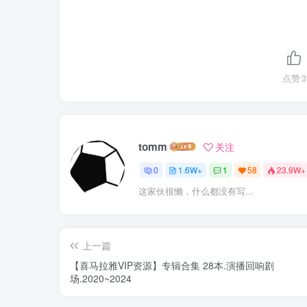
点赞
3
tomm
关注
0
1.6W+
1
58
23.9W+
这家伙很懒，什么都没有写...
上一篇
【喜马拉雅VIP资源】专辑合集 28本.演播回响剧
场.2020~2024