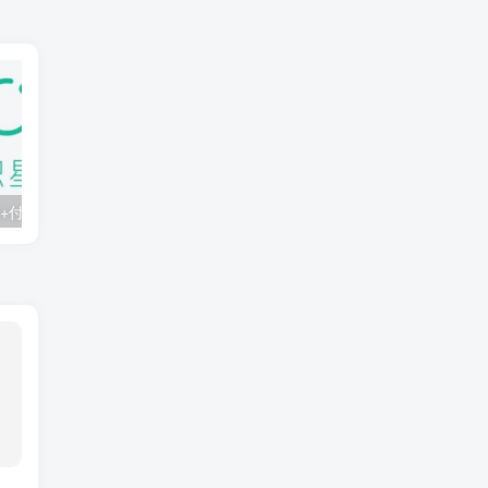
知识星球：300+付费课程与资料合集
2025年AI辅助神器Cursor–从0到1实战《仿小红书小程序》