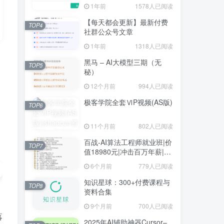
1年前
1578人已阅读
【每天都会更新】最新付费
TOP4
社群公众号文章
1年前
1318人已阅读
黑马 – AI大模型三期（无
TOP5
秘）
12个月前
994人已阅读
极客学院全套ⅥP视频(AS版)
TOP6
11个月前
802人已阅读
百战-AI算法工程师就业班|价
TOP7
值18980元|冲击百万年薪|完
结无秘
6个月前
779人已阅读
知识星球：300+付费课程与
TOP8
资料合集
9个月前
700人已阅读
落
2025年AI辅助神器Cursor–