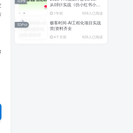
TOP9
交
从0到1实战《仿小红书小程
序》
1年前
659人已阅读
节
极客时间-AI工程化项目实战
TOP10
营|资料齐全
4个月前
626人已阅读
解