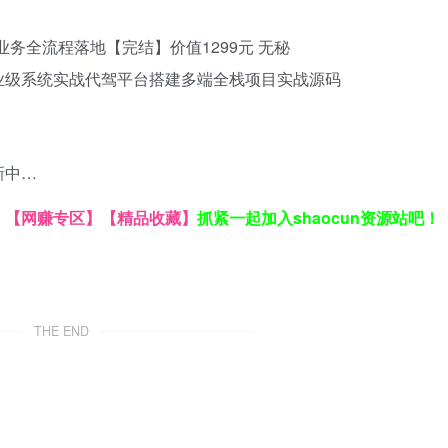
驾业务全流程落地【完结】价值1299元 无秘
业级系统实战
代驾平台搭建
多端全栈项目实战源码
新中…
】
【网赚专区】
【精品收藏】
抓紧一起加入shaocun资源站吧！
THE END