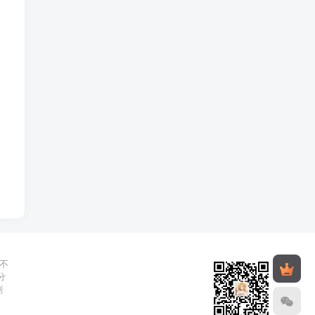
不
分
删