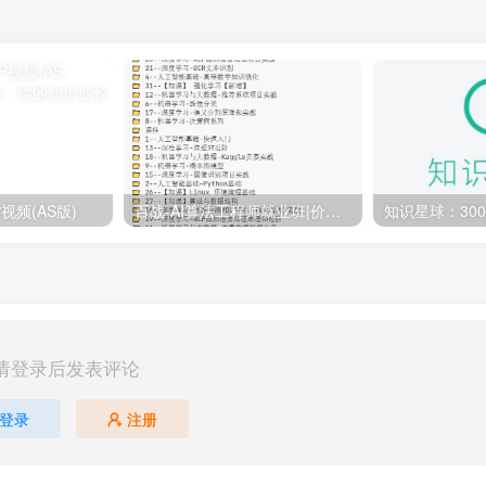
视频(AS版)
百战-AI算法工程师就业班|价值18980元|冲击百万年薪|完结无秘
请登录后发表评论
登录
注册