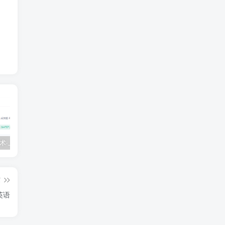
💵 生财有术·上千条付费资源合集（最新）
【每天都会更新】最新付费社群公众号文章
黑马 – AI大模型三期（无秘）
篇
英语