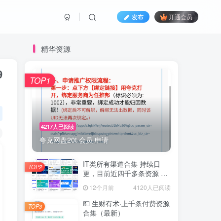
发布
开通会员
精华资源
9
TOP1
4217人已阅读
夸克网盘20t 会员 申请
IT类所有渠道合集 持续日
TOP2
更，目前近四千多条资源 年
费用户微信私信获取权限
12个月前
4120人已阅读
💵 生财有术·上千条付费资源
TOP3
合集（最新）